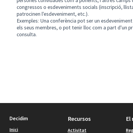
persones convidades com a ponents, i altres camps d
congressos o esdeveniments socials (inscripció, llis
patrocinen l'esdeveniment, etc.).
Exemples: Una conferència pot ser un esdeveniment r
els seus membres, o pot tenir lloc com a part d'un p
consulta.
Decidim
Recursos
El
Inici
Activitat
Reg