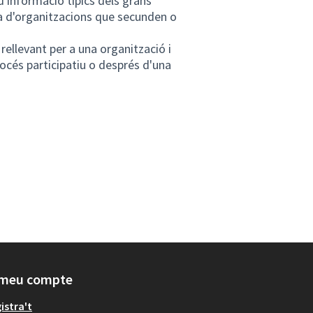
'informació típics dels grans
ta d'organitzacions que secunden o
ellevant per a una organització i
rocés participatiu o després d'una
 meu compte
istra't