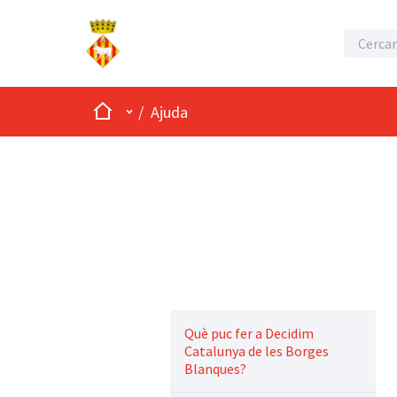
Inici
Menú principal
/
Ajuda
Què puc fer a Decidim
Catalunya de les Borges
Blanques?