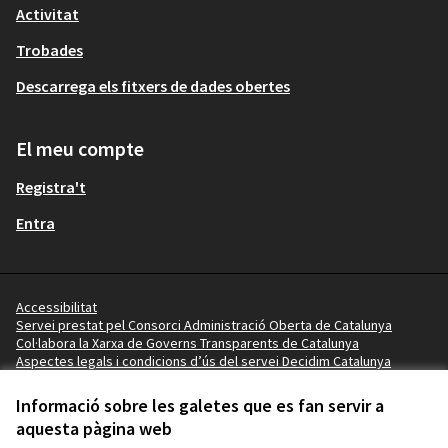
Activitat
Trobades
Descarrega els fitxers de dades obertes
El meu compte
Registra't
Entra
Accessibilitat
Servei prestat pel Consorci Administració Oberta de Catalunya
Col·labora la Xarxa de Governs Transparents de Catalunya
Aspectes legals i condicions d’ús del servei Decidim Catalunya
Vídeo tutorials
Termes i condicions
Informació sobre les galetes que es fan servir a
Configuració de les galetes
aquesta pàgina web
Ajuntament de les Borges Blanques a X
Ajuntament de les Borges Blanques a Facebook
Ajuntament de les Borges Blanques a Instagram
Ajuntament de les Borges Blanques a YouTube
Ajuntament de les Borges Blanques a GitHub