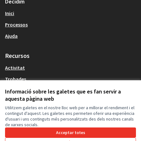
Decidim
Inici
Processos
Ajuda
Recursos
Activitat
Trobades
Descarrega els fitxers de dades obertes
Informació sobre les galetes que es fan servir a
aquesta pàgina web
Utilitzem galetes en el nostre lloc web per a millorar el rendiment i el
El meu compte
contingut d'aquest. Les galetes ens permeten oferir una experiència
d'usuari i uns continguts més personalitzats des dels nostres canals
Registra't
de xarxes socials.
Acceptar totes
Entra