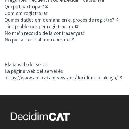
Qui pot participar?
(Enllaç extern)
Com em registro?
(Enllaç extern)
Quines dades em demana en el procés de registre?
(Enllaç
Tinc problemes per registrar-me
(Enllaç extern)
No me’n recordo de la contrasenya
(Enllaç extern)
No puc accedir al meu compte
(Enllaç extern)
Plana web del servei
La pàgina web del servei és
https://www.aoc.cat/serveis-aoc/decidim-catalunya/
(Enll