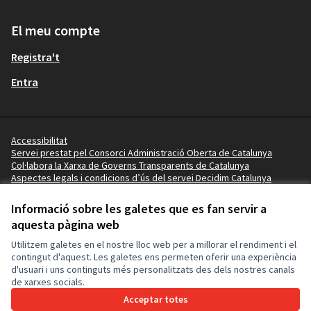
El meu compte
Registra't
Entra
Accessibilitat
Servei prestat pel Consorci Administració Oberta de Catalunya
Col·labora la Xarxa de Governs Transparents de Catalunya
Aspectes legals i condicions d’ús del servei Decidim Catalunya
Vídeo tutorials
Termes i condicions
Informació sobre les galetes que es fan servir a
Configuració de les galetes
aquesta pàgina web
Ajuntament de les Borges Blanques a X
Ajuntament de les Borges Blanques a Facebook
Ajuntament de les Borges Blanques a Instagram
Ajuntament de les Borges Blanques a YouTube
Ajuntament de les Borges Blanques a GitHub
Utilitzem galetes en el nostre lloc web per a millorar el rendiment i el
(Enllaç extern)
(Enllaç extern)
(Enllaç extern)
(Enllaç extern)
(Enllaç extern)
contingut d'aquest. Les galetes ens permeten oferir una experiència
d'usuari i uns continguts més personalitzats des dels nostres canals
de xarxes socials.
Amb llicènc
(Enllaç exte
Acceptar totes
(Enllaç extern)
Web creada amb
programari lliure
.