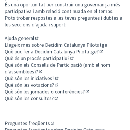
És una oportunitat per construir una governança més
participativa i amb relació continuada en el temps.
Pots trobar respostes a les teves preguntes i dubtes a
les seccions d'ajuda i suport:
Ajuda general
(Enllaç extern)
Llegeix més sobre Decidim Catalunya Pilotatge
Què puc fer a Decidim Catalunya Pilotatge?
(Enllaç extern
Què és un procés participatiu?
(Enllaç extern)
Què són els Consells de Participació (amb el nom
d'assemblees)?
(Enllaç extern)
Què són les iniciatives?
(Enllaç extern)
Què són les votacions?
(Enllaç extern)
Què són les jornades o conferències?
(Enllaç extern)
Què són les consultes?
(Enllaç extern)
Preguntes freqüents
(Enllaç extern)
Preguntes freqüents sobre Decidim Catalunya